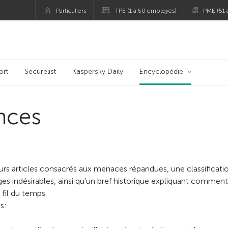
Particuliers
TPE (1 à 50 employés)
PME (51
ort
Securelist
Kaspersky Daily
Encyclopédie
nces
urs articles consacrés aux menaces répandues, une classificati
es indésirables, ainsi qu’un bref historique expliquant commen
fil du temps.
s: