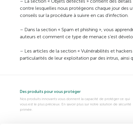
– La section « Objets détectés » contient des détails
contre lesquelles nous protégeons chaque jour des u
conseils sur la procédure à suivre en cas d’infection.
– Dans la section « Spam et phishing », vous apprendr
auteurs et comment ce type de menace s’est développé
– Les articles de la section « Vulnérabilités et hackers
particularités de leur exploitation par des intrus, ainsi
Des produits pour vous protéger
Nos produits innovants vous donnent la capacité de protéger ce qui
vous est le plus précieux. En savoir plus sur notre solution de sécurité
primée.
À propos de nous