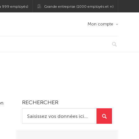
 à 999 employés)
Grande entreprise (1000 employés et +)
Mon compte
RECHERCHER
on
t