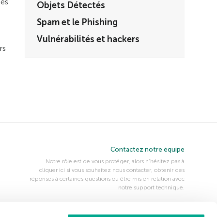
ses
Objets Détectés
Spam et le Phishing
Vulnérabilités et hackers
rs
Contactez notre équipe
Notre rôle est de vous protéger, alors n’hésitez pas à
cliquer ici si vous souhaitez nous contacter, obtenir des
réponses à certaines questions ou être mis en relation avec
notre support technique.
Nous suivre