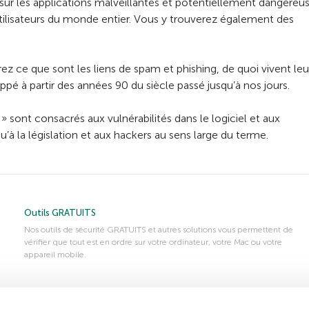
 sur les applications malveillantes et potentiellement dangereu
tilisateurs du monde entier. Vous y trouverez également des
ez ce que sont les liens de spam et phishing, de quoi vivent leu
 à partir des années 90 du siècle passé jusqu’à nos jours.
 » sont consacrés aux vulnérabilités dans le logiciel et aux
 qu’à la législation et aux hackers au sens large du terme.
Outils GRATUITS
Nos outils de sécurité GRATUITS et autres solutions vous permettent de
vérifier que tout est en ordre sur votre ordinateur, votre Mac ou votre
appareil mobile.
Téléchargez votre version d’essai gratuite