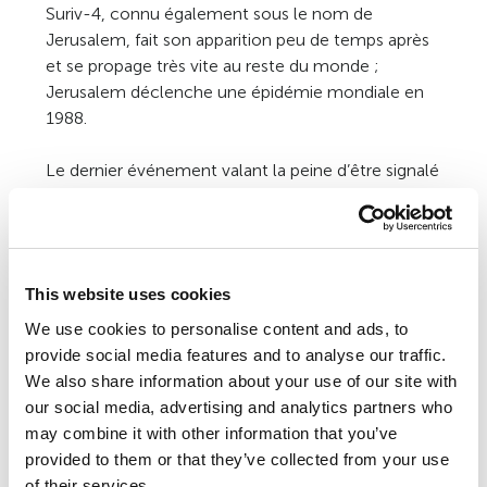
Suriv-4, connu également sous le nom de
Jerusalem, fait son apparition peu de temps après
et se propage très vite au reste du monde ;
Jerusalem déclenche une épidémie mondiale en
1988.
Le dernier événement valant la peine d’être signalé
pour 1987 est l’apparition du virus chiffré Cascade,
baptisé ainsi d’après une partie de sa charge utile.
Une fois que le virus est activé, les icônes à l’écran
tombe en cascade vers le bas (cf. cascade.bmp).
This website uses cookies
Le virus contient deux parties : le corps du virus et
un programme de chiffrement. Ce programme
We use cookies to personalise content and ads, to
encode le corps du virus pour lui donner une
provide social media features and to analyse our traffic.
apparence différente dans chaque fichier infecté.
We also share information about your use of our site with
Une fois le virus chargé, le programme de
our social media, advertising and analytics partners who
chiffrement prend les commandes afin de
may combine it with other information that you’ve
décoder le corps du virus puis de lui transmettre
provided to them or that they’ve collected from your use
les commandes.
of their services.