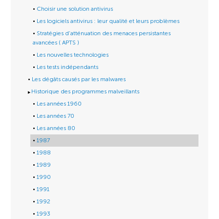
Choisir une solution antivirus
Les logiciels antivirus : leur qualité et leurs problèmes
Stratégies d’atténuation des menaces persistantes
avancées ( APTS )
Les nouvelles technologies
Les tests indépendants
Les dégâts causés par les malwares
Historique des programmes malveillants
Les années 1960
Les années 70
Les années 80
1987
1988
1989
1990
1991
1992
1993