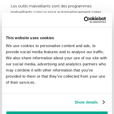
Les outils malveillants sont des programmes
malveillants conçus pour automatiquement créer
des virus, des vers, des chevaux de Troie, conduire
des attaques DoS sur des serveurs à distance,
pirater d’autres ordinateurs, etc. Contrairement aux
virus, aux vers et aux chevaux de Troie, les
This website uses cookies
malwares de cette sous-catégorie ne présentent
We use cookies to personalise content and ads, to
aucune menace directe pour l’ordinateur sur
provide social media features and to analyse our traffic.
lequel ils fonctionnent et les fonctionnalités
We also share information about your use of our site with
malveillantes du logiciel ne sont activées qu’à la
our social media, advertising and analytics partners who
demande de leur propriétaire.
may combine it with other information that you’ve
provided to them or that they’ve collected from your use
En savoir davantage sur les outils malveillants >>>
of their services.
Show details