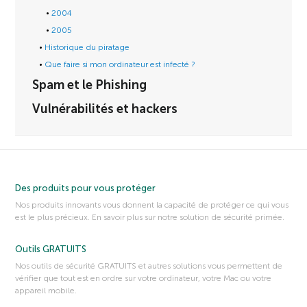
2004
2005
Historique du piratage
Que faire si mon ordinateur est infecté ?
Spam et le Phishing
Vulnérabilités et hackers
Des produits pour vous protéger
Nos produits innovants vous donnent la capacité de protéger ce qui vous
est le plus précieux. En savoir plus sur notre solution de sécurité primée.
Outils GRATUITS
Nos outils de sécurité GRATUITS et autres solutions vous permettent de
vérifier que tout est en ordre sur votre ordinateur, votre Mac ou votre
appareil mobile.