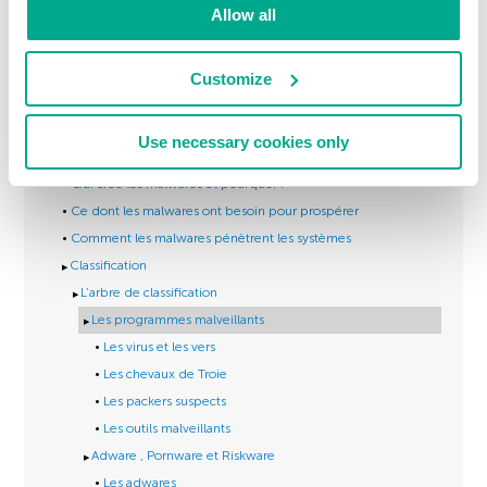
RECHERCHER
Allow all
Customize
Use necessary cookies only
Objets Détectés
Qui crée les malwares et pourquoi ?
Ce dont les malwares ont besoin pour prospérer
Comment les malwares pénètrent les systèmes
Classification
L’arbre de classification
Les programmes malveillants
Les virus et les vers
Les chevaux de Troie
Les packers suspects
Les outils malveillants
Adware , Pornware et Riskware
Les adwares