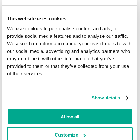
Unix constituait l’une des expositions les plus
connues de ce système d’exploitation. Cette
This website uses cookies
commande permet à quelqu’un en dehors d’un
réseau de voir les utilisateurs qui sont connectés à
We use cookies to personalise content and ads, to
une machine ou de savoir depuis quel endroit les
provide social media features and to analyse our traffic.
utilisateurs accèdent à l’ordinateur. La commande
We also share information about your use of our site with
« finger » est pratique, mais elle expose aussi un
our social media, advertising and analytics partners who
grand nombre d’informations susceptibles d’être
may combine it with other information that you’ve
utilisées par des hackers.
provided to them or that they’ve collected from your use
of their services.
Voici à quoi ressemble le rapport d’une
commande « finger » à distance :
Show details
Login     Name       TtyIdle  Login Time   Office  
xenon                pts/7   22:34  May 12 16:00 (c
Allow all
polly                pts/3      4d  May  8 14:21

cracker  DarkHacker  pts/6      2d  May 10 11:58
Customize