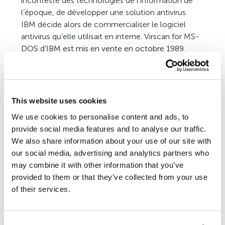
incontesté des technologies de l’information de
l’époque, de développer une solution antivirus.
IBM décide alors de commercialiser le logiciel
antivirus qu’elle utilisait en interne. Virscan for MS-
DOS d’IBM est mis en vente en octobre 1989.
Après avoir réfléchi à la question et réalisé une
étude de marché, IBM décide de rendre public son
projet antivirus développé au TJ Watson Research
This website uses cookies
Center et de le transformer en une solution
We use cookies to personalise content and ads, to
commerciale complète. Viruscan for MS DOS
provide social media features and to analyse our traffic.
d’IBM est vendu à l’époque pour la modique
We also share information about your use of our site with
somme de 35 dollars américains.
our social media, advertising and analytics partners who
may combine it with other information that you’ve
Un autre événement clé de la lutte contre les virus
provided to them or that they’ve collected from your use
se produit en avril 1989 : les premières publications
of their services.
consacrées à la lutte contre les virus sont
diffusées. Sophos, une entreprise établie au
Royaume-Uni, décide de parrainer Virus Bulletin,