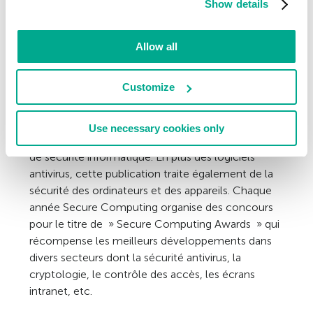
Show details
tandis que Dr. Solomon’s fonde Virus Fax
International. Le Virus Bulletin existe encore de
nos jours. Quant à Virus Fax International, il a
Allow all
d’abord été renommé Virus News International
avant de devenir Secure Computing.
Customize
A l’heure actuelle, Secure Computing est
considéré comme l’une des sources
Use necessary cookies only
d’informations les plus populaires sur les questions
de sécurité informatique. En plus des logiciels
antivirus, cette publication traite également de la
sécurité des ordinateurs et des appareils. Chaque
année Secure Computing organise des concours
pour le titre de » Secure Computing Awards » qui
récompense les meilleurs développements dans
divers secteurs dont la sécurité antivirus, la
cryptologie, le contrôle des accès, les écrans
intranet, etc.