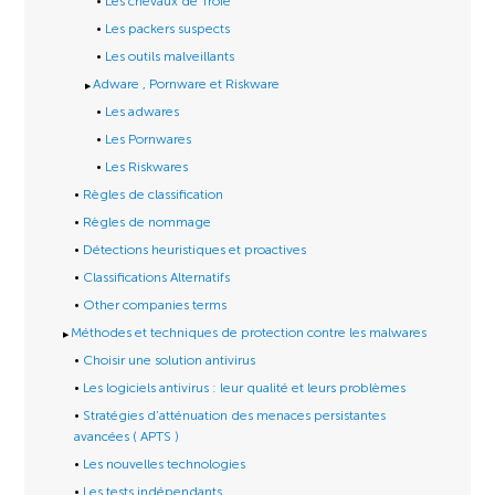
Les chevaux de Troie
Les packers suspects
Les outils malveillants
Adware , Pornware et Riskware
Les adwares
Les Pornwares
Les Riskwares
Règles de classification
Règles de nommage
Détections heuristiques et proactives
Classifications Alternatifs
Other companies terms
Méthodes et techniques de protection contre les malwares
Choisir une solution antivirus
Les logiciels antivirus : leur qualité et leurs problèmes
Stratégies d’atténuation des menaces persistantes
avancées ( APTS )
Les nouvelles technologies
Les tests indépendants