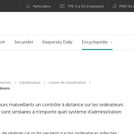
Particuliers
TPE (1 à 50 employés)
PME (51
ort
Securelist
Kaspersky Daily
Encyclopédie
étectés
Classification
L’arbre de classification
doors
rs malveillants un contrôle à distance sur les ordinateurs
 sont similaires à n’importe quel système d’administration
e réaliser ce qu’ils veulent sur les ordinateurs infectés :