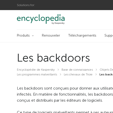
Solutions for:
Produits
Renouveler
Téléchargements
Supp
Les backdoors
Encyclopédie de Kaspersky
Base de connaissances
Objets D
Les programmes malveillants
Les chevaux de Troie
Les back
Les backdoors sont conçues pour donner aux utilisateu
infectés. En matière de fonctionnalités, les backdoors
conçus et distribués par les éditeurs de logiciels.
Ce type de logiciels malveillants permet à ses auteurs d