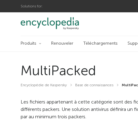
Solutions for:
Produits
Renouveler
Téléchargements
Supp
MultiPacked
Encyclopédie de Kaspersky
Base de connaissances
MultiPa
Les fichiers appartenant à cette catégorie sont des fic
différents packers. Une solution antivirus définira u
par au minimum trois packers.