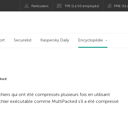
Particuliers
TPE (1 à 50 employés)
PME (51
ort
Securelist
Kaspersky Daily
Encyclopédie
cked
hiers qui ont été compressés plusieurs fois en utilisant
n fichier exécutable comme MultiPacked s’il a été compressé