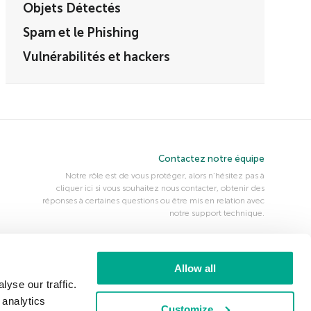
Objets Détectés
Spam et le Phishing
Vulnérabilités et hackers
Contactez notre équipe
Notre rôle est de vous protéger, alors n’hésitez pas à
cliquer ici si vous souhaitez nous contacter, obtenir des
réponses à certaines questions ou être mis en relation avec
notre support technique.
Nous suivre
Allow all
Securelist
Kaspersky Daily
Eugene Personal Blog
yse our traffic.
 analytics
Customize