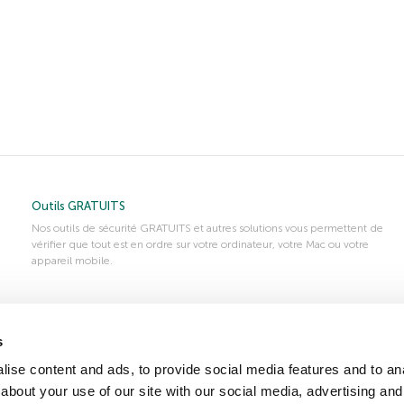
Outils GRATUITS
Nos outils de sécurité GRATUITS et autres solutions vous permettent de
vérifier que tout est en ordre sur votre ordinateur, votre Mac ou votre
appareil mobile.
Téléchargez votre version d’essai gratuite
s
Testez les logiciels avant de les acheter. En quelques clics, vous
s
pouvez tester GRATUITEMENT l’un de nos produits afin d’évaluer la
ise content and ads, to provide social media features and to anal
qualité de nos technologies.
about your use of our site with our social media, advertising and