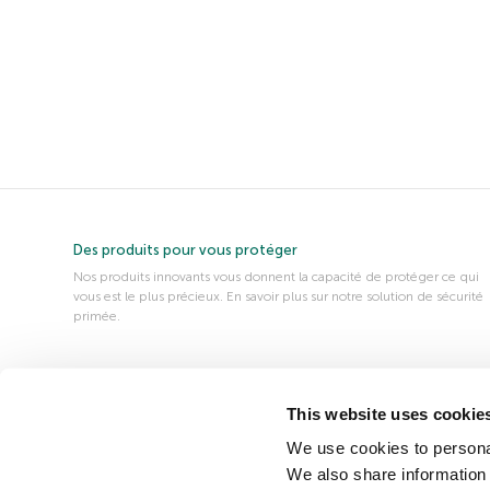
Des produits pour vous protéger
Nos produits innovants vous donnent la capacité de protéger ce qui
vous est le plus précieux. En savoir plus sur notre solution de sécurité
primée.
À propos de nous
This website uses cookie
Obtenez plus d’informations sur nous, notre façon de travailler et les
raisons pour lesquelles nous nous engageons à sécuriser davantage le
We use cookies to personal
environnements mobile et en ligne.
We also share information 