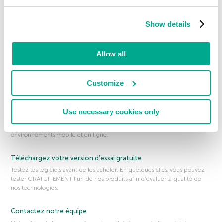
Des produits pour vous protéger
Nos produits innovants vous donnent la capacité de protéger ce qui vous
Show details
est le plus précieux. En savoir plus sur notre solution de sécurité primée.
Outils GRATUITS
Allow all
Nos outils de sécurité GRATUITS et autres solutions vous permettent de
vérifier que tout est en ordre sur votre ordinateur, votre Mac ou votre
Customize
appareil mobile.
À propos de nous
Use necessary cookies only
Obtenez plus d’informations sur nous, notre façon de travailler et les
raisons pour lesquelles nous nous engageons à sécuriser davantage les
environnements mobile et en ligne.
Téléchargez votre version d’essai gratuite
Testez les logiciels avant de les acheter. En quelques clics, vous pouvez
tester GRATUITEMENT l’un de nos produits afin d’évaluer la qualité de
nos technologies.
Contactez notre équipe