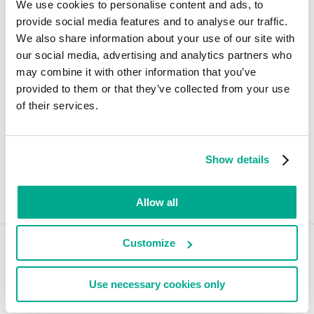
We use cookies to personalise content and ads, to
provide social media features and to analyse our traffic.
We also share information about your use of our site with
RECHERCHER
our social media, advertising and analytics partners who
may combine it with other information that you’ve
provided to them or that they’ve collected from your use
of their services.
Objets Détectés
Spam et le Phishing
Show details
Vulnérabilités et hackers
Allow all
Customize
Des produits pour vous protéger
Nos produits innovants vous donnent la capacité de protéger ce qui vous
Use necessary cookies only
est le plus précieux. En savoir plus sur notre solution de sécurité primée.