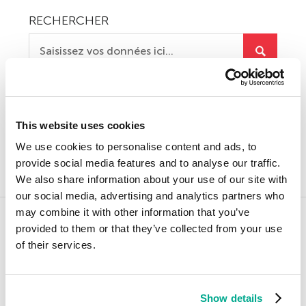
RECHERCHER
Objets Détectés
This website uses cookies
Spam et le Phishing
We use cookies to personalise content and ads, to
Vulnérabilités et hackers
provide social media features and to analyse our traffic.
We also share information about your use of our site with
our social media, advertising and analytics partners who
may combine it with other information that you’ve
provided to them or that they’ve collected from your use
Des produits pour vous protéger
of their services.
Nos produits innovants vous donnent la capacité de protéger ce qui vous
est le plus précieux. En savoir plus sur notre solution de sécurité primée.
Outils GRATUITS
Show details