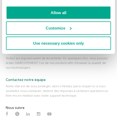
Nos outils de sécurité GRATUITS et autres solutions vous permettent de
vérifier que tout est en ordre sur votre ordinateur, votre Mac ou votre
appareil mobile.
Allow all
À propos de nous
Customize
Obtenez plus d’informations sur nous, notre façon de travailler et les
raisons pour lesquelles nous nous engageons à sécuriser davantage les
environnements mobile et en ligne.
Use necessary cookies only
Téléchargez votre version d’essai gratuite
Testez les logiciels avant de les acheter. En quelques clics, vous pouvez
tester GRATUITEMENT l’un de nos produits afin d’évaluer la qualité de
nos technologies.
Contactez notre équipe
Notre rôle est de vous protéger, alors n’hésitez pas à cliquer ici si vous
souhaitez nous contacter, obtenir des réponses à certaines questions ou
être mis en relation avec notre support technique.
Nous suivre