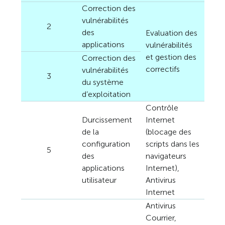
Correction des
vulnérabilités
2
des
Evaluation des
applications
vulnérabilités
et gestion des
Correction des
correctifs
vulnérabilités
3
du système
d’exploitation
Contrôle
Durcissement
Internet
de la
(blocage des
configuration
scripts dans les
5
des
navigateurs
applications
Internet),
utilisateur
Antivirus
Internet
Antivirus
Courrier,