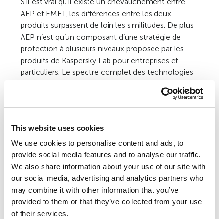
S’il est vrai qu’il existe un chevauchement entre
AEP et EMET, les différences entre les deux
produits surpassent de loin les similitudes. De plus
AEP n’est qu’un composant d’une stratégie de
protection à plusieurs niveaux proposée par les
produits de Kaspersky Lab pour entreprises et
particuliers. Le spectre complet des technologies
déployées dans les produits de Kaspersky, dont le
Contrôle des applications et System Watcher, est
bien plus large que ce qu’EMET est censé offrir.
This website uses cookies
Le schéma ci-dessus illustre l’interconnectivité
entre AEP et EMET, ainsi que l’intégration profonde
We use cookies to personalise content and ads, to
de System Watcher et AEP dans les produits de
provide social media features and to analyse our traffic.
Kaspersky Lab.
We also share information about your use of our site with
our social media, advertising and analytics partners who
may combine it with other information that you’ve
provided to them or that they’ve collected from your use
of their services.